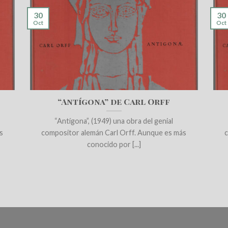
30
30
Oct
Oct
“Antígona” de Carl Orff
“Antígona”, (1949) una obra del genial
s
compositor alemán Carl Orff. Aunque es más
conocido por [...]