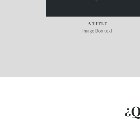
A title
Image Box text
¿Q