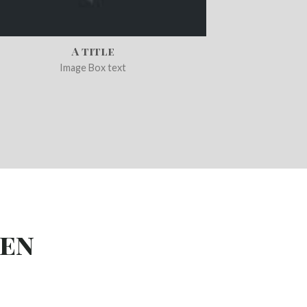
A title
Image Box text
 en