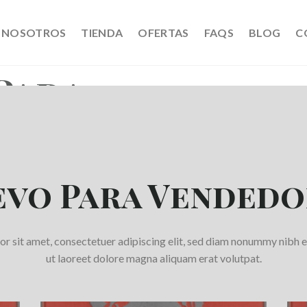
NOSOTROS
TIENDA
OFERTAS
FAQS
BLOG
C
Para
ores
dipiscing elit, sed diam
evo Para Vendedo
dolore magna aliquam erat
r sit amet, consectetuer adipiscing elit, sed diam nonummy nibh 
ut laoreet dolore magna aliquam erat volutpat.