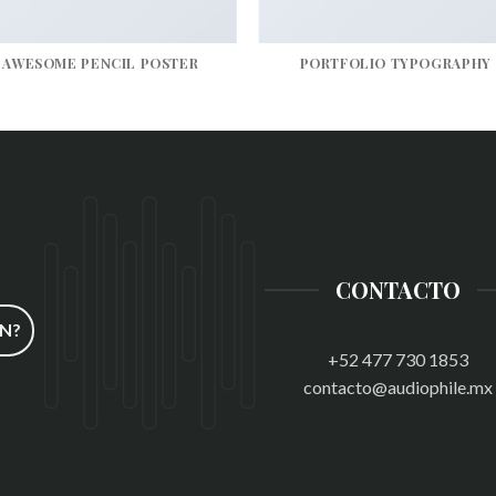
AWESOME PENCIL POSTER
PORTFOLIO TYPOGRAPHY
CONTACTO
N?
+52 477 730 1853
contacto@audiophile.mx