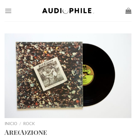
Skip
to
content
INICIO
/
ROCK
Are(A)zione