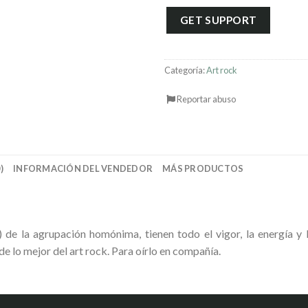
GET SUPPORT
Categoría:
Art rock
Reportar abuso
)
INFORMACIÓN DEL VENDEDOR
MÁS PRODUCTOS
de la agrupación homónima, tienen todo el vigor, la energía y l
e lo mejor del art rock. Para oírlo en compañía.