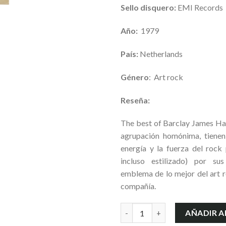
Sello disquero:
EMI Records
Año:
1979
País:
Netherlands
Género
: Art rock
Reseña:
The best of Barclay James Har
agrupación homónima, tienen 
energía y la fuerza del rock
incluso estilizado) por sus
emblema de lo mejor del art r
compañía.
The best of Barclay James Har
AÑADIR A