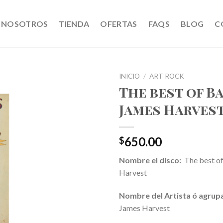
NOSOTROS
TIENDA
OFERTAS
FAQS
BLOG
C
INICIO
/
ART ROCK
The best of B
James Harves
650.00
$
Nombre el disco:
The best of
Harvest
Nombre del Artista ó agrup
James Harvest