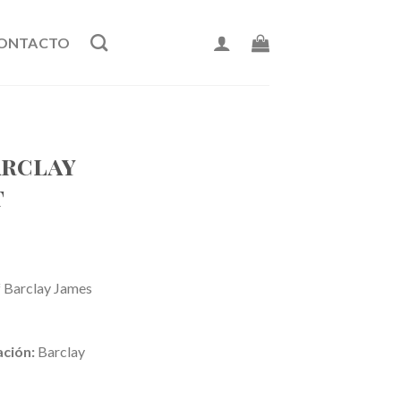
ONTACTO
arclay
t
 Barclay James
ación:
Barclay