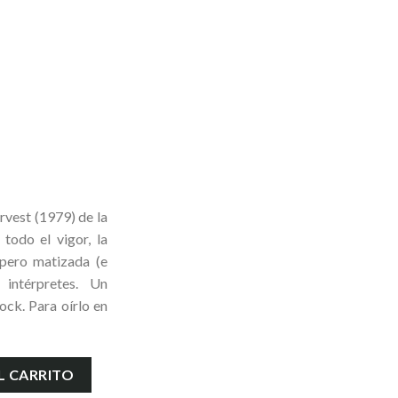
vest (1979) de la
todo el vigor, la
 pero matizada (e
 intérpretes. Un
ock. Para oírlo en
vest cantidad
L CARRITO