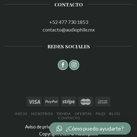
CONTACTO
+52 477 730 1853
contacto@audiophile.mx
REDES SOCIALES
INICIO
NOSOTROS
TIENDA
OFERTAS
FAQS
BLOG
CONTACTO
Aviso de privacidad
|
Términos y Condiciones
¿Cómo puedo ayudarte?
Copyright 2026 ©
Audiophile