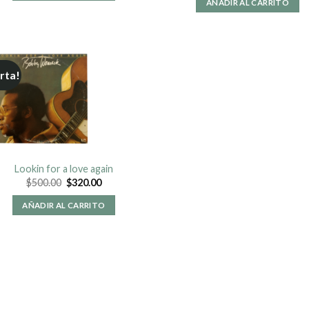
AÑADIR AL CARRITO
rta!
Lookin for a love again
$
500.00
$
320.00
AÑADIR AL CARRITO