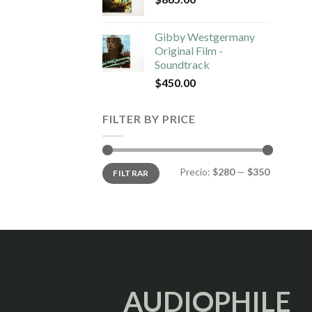
Gibby Westgermany
Original Film -
Soundtrack
$
450.00
FILTER BY PRICE
Precio
Precio
Precio:
$280
—
$350
FILTRAR
mínimo
máximo
AUDIOPHILE