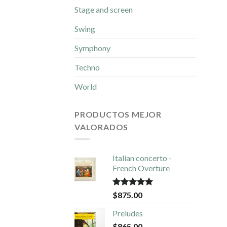
Stage and screen
Swing
Symphony
Techno
World
PRODUCTOS MEJOR
VALORADOS
Italian concerto -
French Overture
Valorado en
$
875.00
5.00
de 5
Preludes
$
865.00