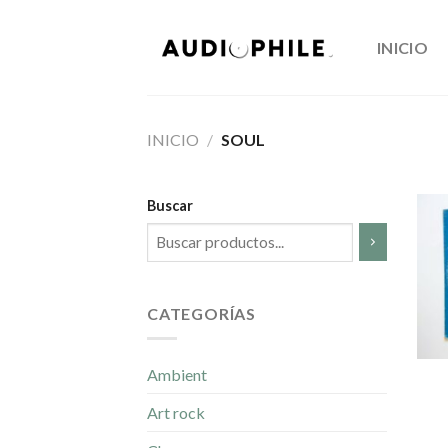
Skip
to
INICIO
content
INICIO
/
SOUL
Buscar
CATEGORÍAS
Ambient
Art rock