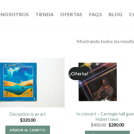
NOSOTROS
TIENDA
OFERTAS
FAQS
BLOG
C
Mostrando todos los result
¡Oferta!
In concert – Carnegie hall gue
Deception is an art
Hubert laws
$
320.00
$
400.00
$
280.00
AÑADIR AL CARRITO