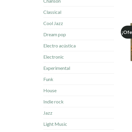
Chanson
Classical
Cool Jazz
¡Ofe
Dream pop
Electro acústica
Electronic
Experimental
Funk
House
Indie rock
Jazz
Light Music