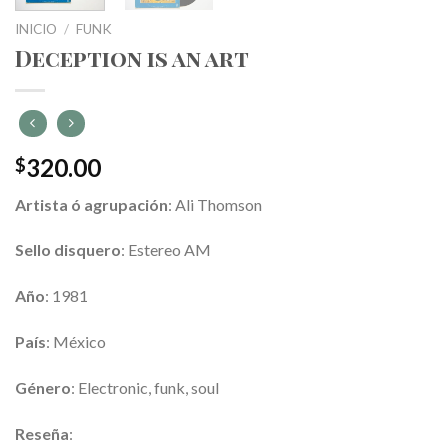
INICIO
/
FUNK
Deception is an art
320.00
$
Artista ó agrupación
: Ali Thomson
Sello disquero
: Estereo AM
Año
: 1981
País
: México
Género
: Electronic, funk, soul
Reseña
: