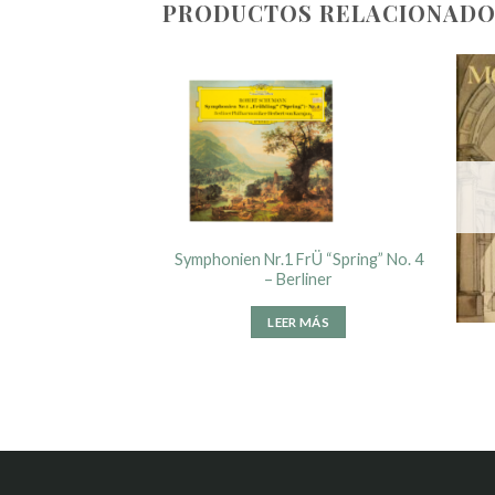
PRODUCTOS RELACIONADO
DIDO
urgische Konzerte
Symphonien Nr.1 FrÜ “Spring” No. 4
ner Philharmoniker
– Berliner
90.00
LEER MÁS
R MÁS